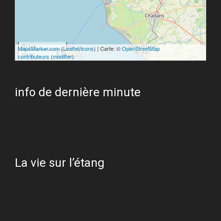
20 km
MapsMarker.com
(
Leaflet
/
icons
) | Carte: ©
OpenStreetMap
10 mi
contributeurs
(
modifier
)
info de dernière minute
La vie sur l’étang