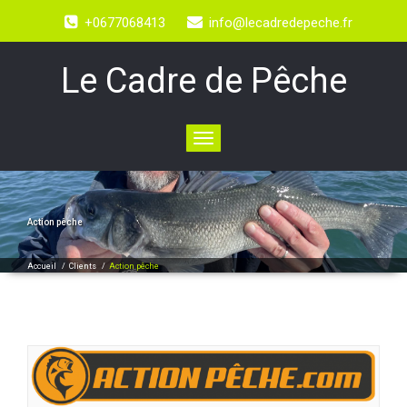
+0677068413
info@lecadredepeche.fr
Le Cadre de Pêche
Toggle
navigation
Action pêche
Accueil
/
Clients
/
Action pêche