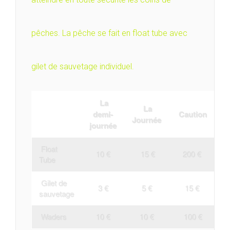
pêches. La pêche se fait en float tube avec
gilet de sauvetage individuel.
La
La
demi-
Caution
Journée
journée
Float
10 €
15 €
200 €
Tube
Gilet de
3 €
5 €
15 €
sauvetage
Waders
10 €
10 €
100 €