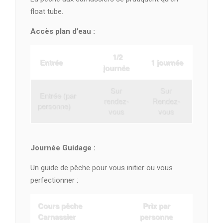
float tube.
Accès plan d’eau :
1/2
Entrée
1 journée
journée
Sur
Sur
Entrée (par
rendez-
Rendez-
personne)
vous
vous
Journée Guidage :
Un guide de pêche pour vous initier ou vous
perfectionner :
Cours pêche
Prix par
Carnassier
personne