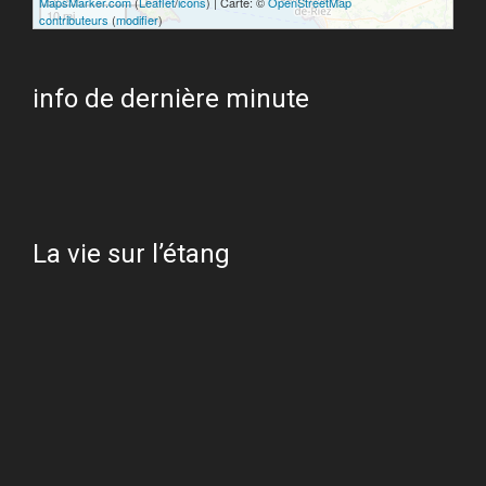
MapsMarker.com
(
Leaflet
/
icons
) | Carte: ©
OpenStreetMap
10 mi
contributeurs
(
modifier
)
info de dernière minute
La vie sur l’étang