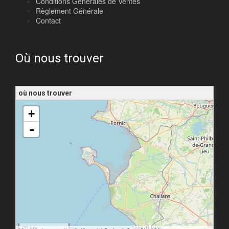
Conditions Générales de Ventes
Règlement Générale
Contact
Où nous trouver
où nous trouver
chargement de la carte - veuillez patienter...
+
-
20 km