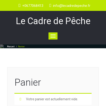
+0677068413
info@lecadredepeche.fr
Le Cadre de Pêche
Toggle
navigation
Panier
Accueil
/
Panier
Panier
Votre panier est actuellement vide.