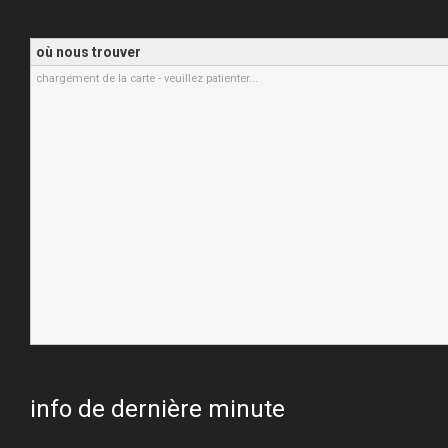
où nous trouver
chargement de la carte - veuillez patienter...
info de dernière minute