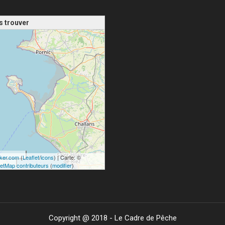
s trouver
de la carte - veuillez patienter...
ker.com
(
Leaflet
/
icons
) | Carte: ©
etMap contributeurs
(
modifier
)
Copyright @ 2018 - Le Cadre de Pêche